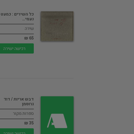
כל השירים : כמעט /
נעמי…
שירה
65 ₪
רכישה ישירה
דבש אריות / דוד
גרוסמן
ספרות מקור
35 ₪
רכישה ישירה