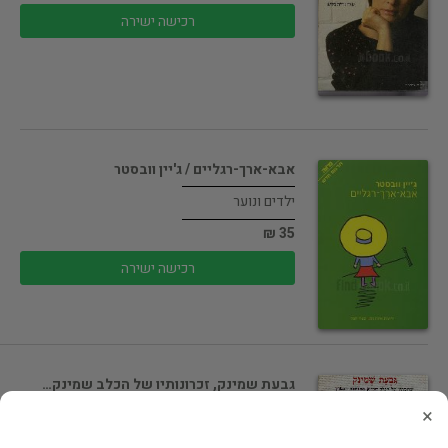
רכישה ישירה
אבא-ארך-רגליים / ג'יין וובסטר
ילדים ונוער
35 ₪
רכישה ישירה
גבעת שמינק, זכרונותיו של הכלב שמינק…
×
ילדים ונוער