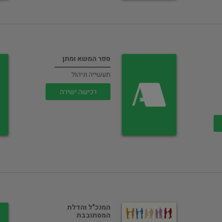
ספר המשא ומתן
תעשייה וניהול
רכישה ישירה
המנכ"ל והדלת
המסתובבת