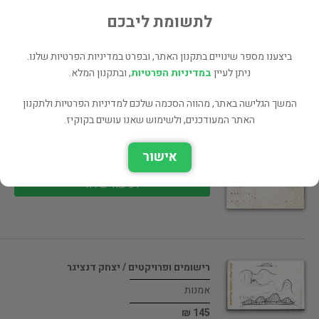
95 ₪
לתשומת ליבכם
רכישה ישירה
ביצענו מספר שינויים בתקנון האתר, ובפרט במדיניות הפרטיות שלנו.
ניתן לעיין
במדיניות הפרטיות
, ובתקנון המלא.
המשך הגלישה באתר, מהווה הסכמה שלכם למדיניות הפרטיות ולתקנון
פרו טבע אנטי טבע : ביאנלה…
האתר המעודכנים, ולשימוש שאנו עושים בקוקיז.
אמנות
אישור
145 ₪
רכישה ישירה
רישומים ופרויקטים / יצחק דנציגר
אמנות
145 ₪