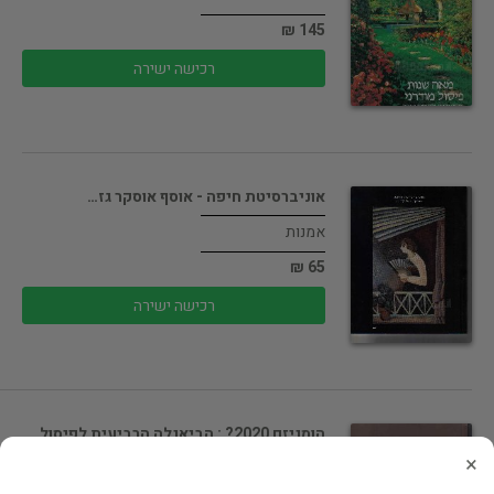
145 ₪
רכישה ישירה
אוניברסיטת חיפה - אוסף אוסקר גז…
אמנות
65 ₪
רכישה ישירה
הומניזם 2020? : הביאנלה הרביעית לפיסול…
×
אמנות