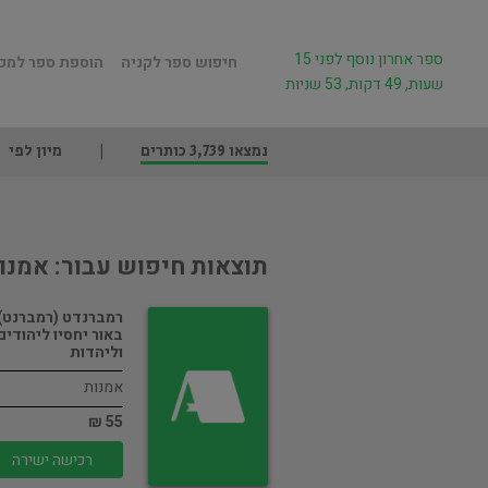
ספר אחרון נוסף לפני 15
חיפוש ספר לקניה
הוספת ספר למכ
שעות, 49 דקות, 53 שניות
נמצאו 3,739 כותרים
מיון לפי
תוצאות חיפוש עבור: אמנו
רמברנדט (רמברנט)
באור יחסיו ליהודים
וליהדות
אמנות
55 ₪
רכישה ישירה