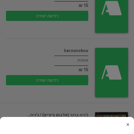
15 ₪
רכישה ישירה
harounobou
אמנות
15 ₪
רכישה ישירה
ג'ניה ברגר (אלבום ציורים) / ג'ניה…
×
אמנות