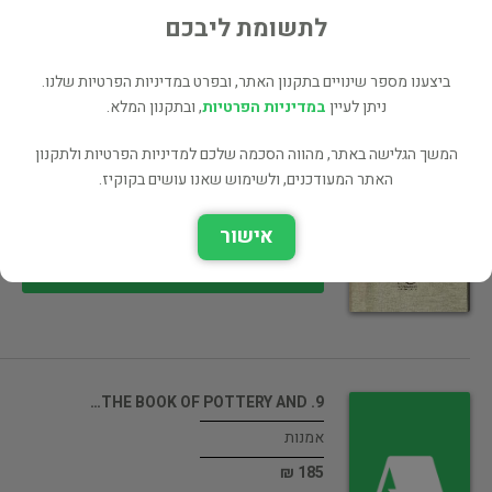
95 ₪
לתשומת ליבכם
רכישה ישירה
ביצענו מספר שינויים בתקנון האתר, ובפרט במדיניות הפרטיות שלנו.
ניתן לעיין
במדיניות הפרטיות
, ובתקנון המלא.
המשך הגלישה באתר, מהווה הסכמה שלכם למדיניות הפרטיות ולתקנון
Nie wieder! Ölzeichnungen von A. Ogen.…
האתר המעודכנים, ולשימוש שאנו עושים בקוקיז.
אמנות
אישור
95 ₪
רכישה ישירה
9. THE BOOK OF POTTERY AND…
אמנות
185 ₪