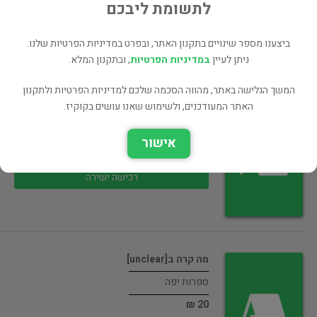
17 ₪
לתשומת ליבכם
רכישה ישירה
ביצענו מספר שינויים בתקנון האתר, ובפרט במדיניות הפרטיות שלנו.
ניתן לעיין
במדיניות הפרטיות
, ובתקנון המלא.
המשך הגלישה באתר, מהווה הסכמה שלכם למדיניות הפרטיות ולתקנון
האתר המעודכנים, ולשימוש שאנו עושים בקוקיז.
GPS לעסקים
מחשבים ואינטרנט
אישור
17 ₪
רכישה ישירה
מה קרה ב[unclear]
ספרות יפה
20 ₪