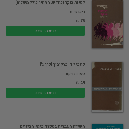
לפנות בוקר (כחדש, המחיר כולל משלוח)
ביוגרפיות
75 ₪
רכישה ישירה
כתבי י.ד. ברקוביץ [כרך ג'] -…
ספרות מקור
49 ₪
רכישה ישירה
השירה העברית בספרד בימי-הביניים