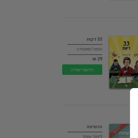
33 דקות
הומור/סאטירה
29 ₪
רכישה ישירה
הרשימה
לימוד עצמי