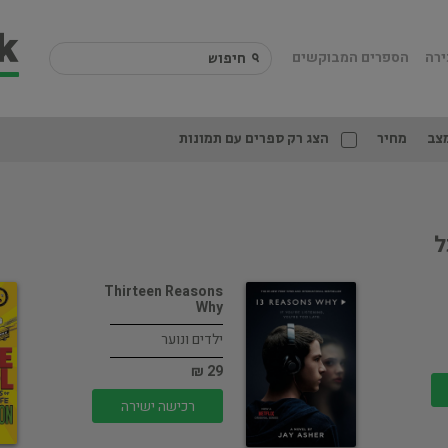
ירה
הספרים המבוקשים
צב
מחיר
הצג רק ספרים עם תמונות
ל
Thirteen Reasons
Why
ילדים ונוער
29 ₪
רכישה ישירה