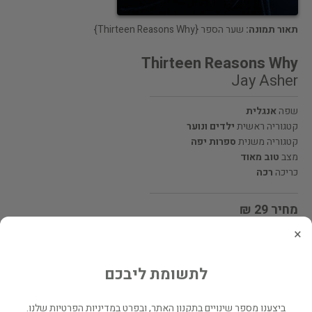
תאור תמונה:
שער הספר {Thirteen Reasons Why}
Thirteen Reasons Why
Jay Asher
שפה
אנגלית
קטגוריה ראשית
ילדים ונוער
קטגוריה משנית
ספרות יפה
מצב
טוב מאוד
כריכה
רכה
מחיר 29 ₪
×
מעוניינים לרכוש את הספר? לחצו כאן
לתשומת ליבכם
שתף
ביצענו מספר שינויים בתקנון האתר, ובפרט במדיניות הפרטיות שלנו.