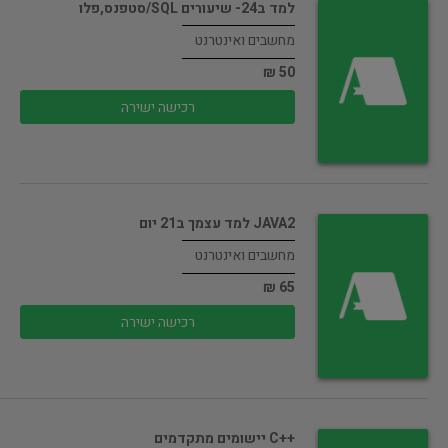
למד ב24- שיעורים SQL/סטפנס,פלו
מחשבים ואינטרנט
50 ₪
רכישה ישירה
JAVA2 למד עצמך ב21 יום
מחשבים ואינטרנט
65 ₪
רכישה ישירה
++C יישומים מתקדמים