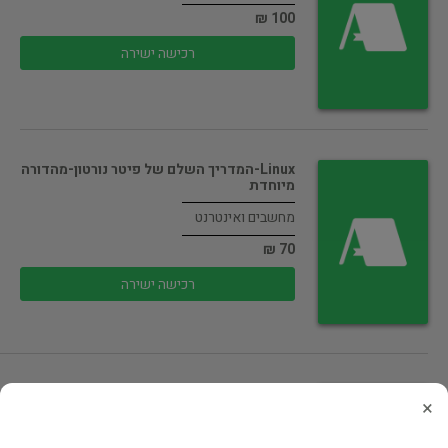
100 ₪
רכישה ישירה
Linux-המדריך השלם של פיטר נורטון-מהדורה
מיוחדת
מחשבים ואינטרנט
70 ₪
רכישה ישירה
Android,swift,java,javascript,css,html 5
×
מחשבים ואינטרנט