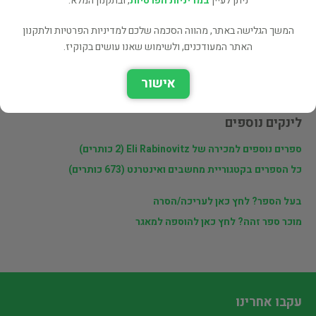
ניתן לעיין
במדיניות הפרטיות
, ובתקנון המלא.
המשך הגלישה באתר, מהווה הסכמה שלכם למדיניות הפרטיות ולתקנון
פרטי המוכר
האתר המעודכנים, ולשימוש שאנו עושים בקוקיז.
Eli Rabinovitz
אישור
לינקים נוספים
ספרים נוספים למכירה של Eli Rabinovitz (2 כותרים)
כל הספרים בקטגוריית מחשבים ואינטרנט (673 כותרים)
בעל הספר? לחץ כאן לעריכה/הסרה
מוכר ספר זהה? לחץ כאן להוספה למאגר
עקבו אחרינו