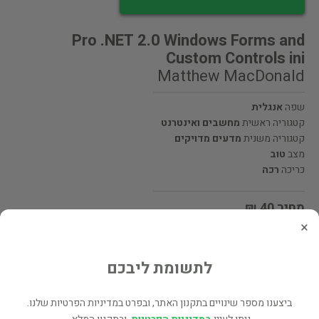
Pro .NET 2.0 Windows Forms and
Custom Controls ini
Matthew MacDonald
שפה
אנגלית
קטגוריה ראשית
מחשבים ואינטרנט
קטגוריה משנית
מדעים מדויקים
מצב
טוב
כריכה
רכה
מחיר 40 ₪
×
מעוניינים לרכוש את הספר? לחצו כאן
לתשומת ליבכם
שתף
ביצענו מספר שינויים בתקנון האתר, ובפרט במדיניות הפרטיות שלנו.