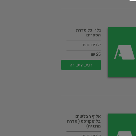
גלי- כל סדרת
הספרים
ילדים ונוער
25 ₪
רכישה ישירה
אלוף הבלשים
בלומקויסט ( סדרת
מרגנית)
ילדים ונוער