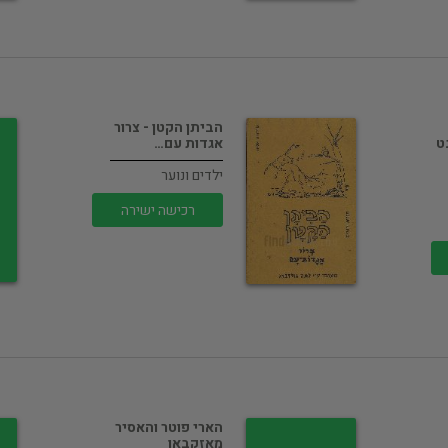
הביתן הקטן - צרור
ט
אגדות עם…
ילדים ונוער
רכישה ישירה
הארי פוטר והאסיר
מאזקבאן