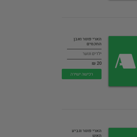
הארי פוטר ואבן
החכמים
ילדים ונוער
20 ₪
רכישה ישירה
הארי פוטר וגביע
האש