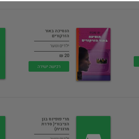
הנסיכה באור
הזרקורים
ילדים ונוער
20 ₪
רכישה ישירה
מרי פופינס בגן
הציבורי( סדרת
מרגנית)
ילדים ונוער