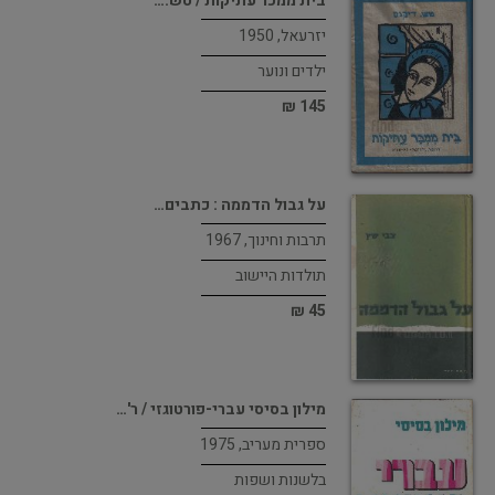
בית ממכר עתיקות / טש.…
יזרעאל, 1950
ילדים ונוער
145 ₪
על גבול הדממה : כתבים…
תרבות וחינוך, 1967
תולדות היישוב
45 ₪
מילון בסיסי עברי-פורטוגזי / ר'…
ספרית מעריב, 1975
בלשנות ושפות