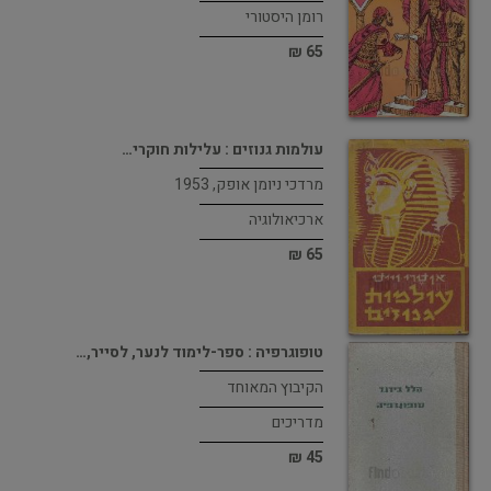
רומן היסטורי
65 ₪
עולמות גנוזים : עלילות חוקרי…
מרדכי ניומן אופק, 1953
ארכיאולוגיה
65 ₪
טופוגרפיה : ספר-לימוד לנער, לסייר,…
הקיבוץ המאוחד
מדריכים
45 ₪