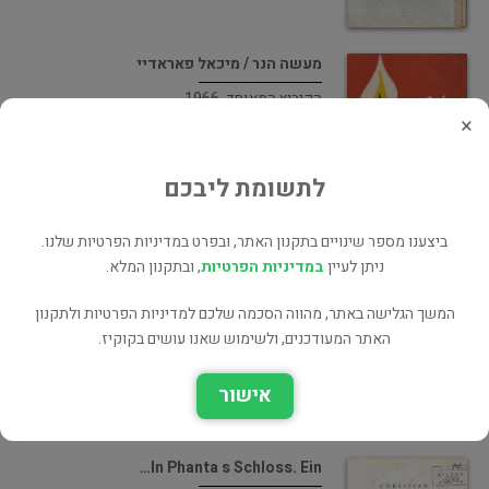
מעשה הנר / מיכאל פאראדיי
הקיבוץ המאוחד, 1966
×
מדע פופולרי
65 ₪
לתשומת ליבכם
ביצענו מספר שינויים בתקנון האתר, ובפרט במדיניות הפרטיות שלנו.
מלחמות שבת : לבאור סוגית…
ניתן לעיין
במדיניות הפרטיות
, ובתקנון המלא.
הוצאת היכל שלמה, 1959
המשך הגלישה באתר, מהווה הסכמה שלכם למדיניות הפרטיות ולתקנון
יהדות ומחשבת ישראל
האתר המעודכנים, ולשימוש שאנו עושים בקוקיז.
185 ₪
אישור
In Phanta s Schloss. Ein…