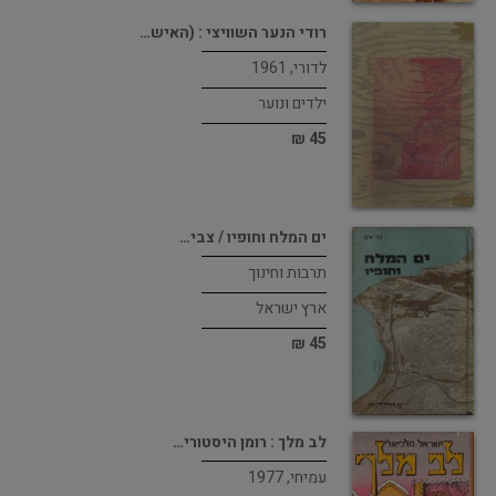
רודי הנער השוויצי : (האיש…
לדורי, 1961
ילדים ונוער
45 ₪
ים המלח וחופיו / צבי…
תרבות וחינוך
ארץ ישראל
45 ₪
לב מלך : רומן היסטורי…
עמיחי, 1977