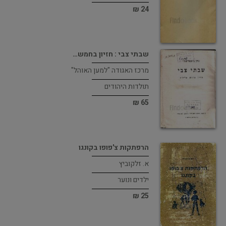
24 ₪
שבתי צבי : חזיון בחמש…
מרכז האגודה "למען האוהל"
תולדות היהודים
65 ₪
הרפתקות צ'פופו בקונגו
א. זלקוביץ
ילדים ונוער
25 ₪