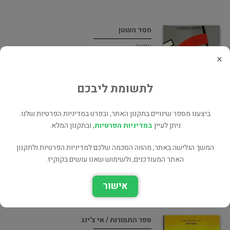
חסד השטן
שואה
×
100 ₪
לתשומת ליבכם
ביצענו מספר שינויים בתקנון האתר, ובפרט במדיניות הפרטיות שלנו.
יופי של עברית
ניתן לעיין
במדיניות הפרטיות
, ובתקנון המלא.
ספרית מעריב - משרד הביטחון, 1986
המשך הגלישה באתר, מהווה הסכמה שלכם למדיניות הפרטיות ולתקנון
בלשנות ושפות
האתר המעודכנים, ולשימוש שאנו עושים בקוקיז.
40 ₪
אישור
ספר התמורות / אי צ'ינג