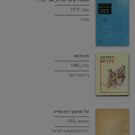
משוררים על שירה, אורי צבי…
עקד, 1970
שירה
מין ורגש
מודן, 1985
בריאות הגוף
על פראנץ רוזנצווייג
מאגנס, 1956
יהדות ומחשבת ישראל