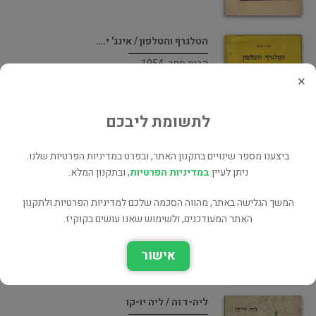
הטלגרף והטלפון / אינג' י.…
קרית ספר, 1954
×
מדע פופולרי
85 ₪
לתשומת ליבכם
ביצענו מספר שינויים בתקנון האתר, ובפרט במדיניות הפרטיות שלנו.
אל גרהם בל ממציא הטלפון…
ניתן לעיין
במדיניות הפרטיות
, ובתקנון המלא.
המתמיד, 1957
המשך הגלישה באתר, מהווה הסכמה שלכם למדיניות הפרטיות ולתקנון
מדע פופולרי
האתר המעודכנים, ולשימוש שאנו עושים בקוקיז.
65 ₪
אישור
ליה-דזה / ליה יו-קו