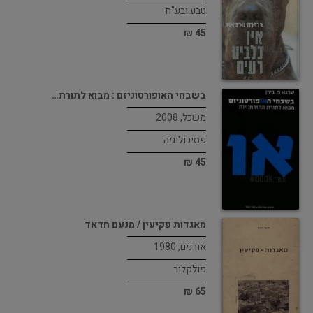
טבע ובע"ח
45 ₪
בשבחי האופורטוניזם : מבוא לתורת…
משכל, 2008
פסיכולוגיה
45 ₪
מאגדות פקיעין / מנעם חדאד
אורנים, 1980
פולקלור
65 ₪