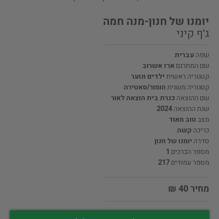
יומנו של חנון-מנה חמה
ג'ף קיני
שפה
עברית
שם המתרגם
ארז אשרוב
קטגוריה ראשית
ילדים ונוער
קטגוריה משנית
הומור/סאטירה
שם ההוצאה
כנרת בית הוצאה לאור
שנת ההוצאה
2024
מצב
טוב מאוד
כריכה
קשה
סדרה
יומנו של חנון
מספר הכרכים
1
מספר עמודים
217
מחיר 40 ₪