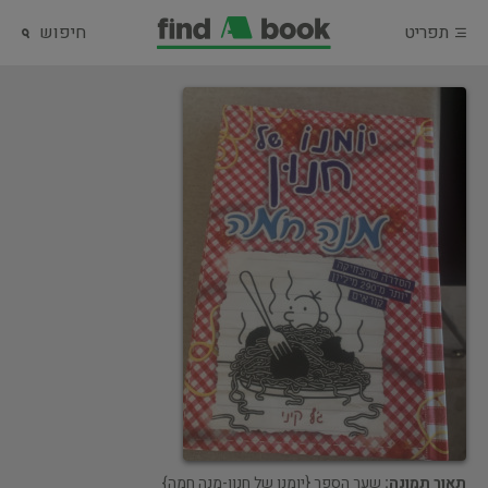
תפריט
חיפוש
תאור תמונה:
שער הספר {יומנו של חנון-מנה חמה}