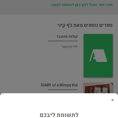
מוכר ספר זהה? לחץ כאן להוספה למאגר
ספרים נוספים מאת ג'ף קיני
קולות מהעבר
ילדים ונוער
DIARY of a Wimpy Kid
ילדים ונוער
×
לתשומת ליבכם