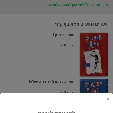
מוכר ספר זהה? לחץ כאן להוספה למאגר
ספרים נוספים מאת ג'ף קיני
יומנו של חנון 1
ילדים ונוער
יומנו של חנון 2 - רודריק שולט!
ילדים ונוער
×