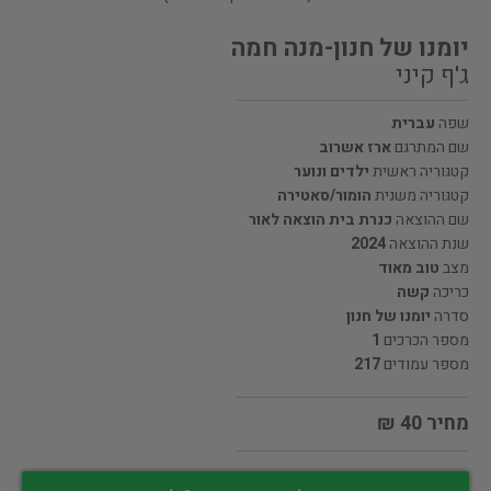
יומנו של חנון-מנה חמה
ג'ף קיני
שפה
עברית
שם המתרגם
ארז אשרוב
קטגוריה ראשית
ילדים ונוער
קטגוריה משנית
הומור/סאטירה
שם ההוצאה
כנרת בית הוצאה לאור
שנת ההוצאה
2024
מצב
טוב מאוד
כריכה
קשה
סדרה
יומנו של חנון
מספר הכרכים
1
מספר עמודים
217
מחיר 40 ₪