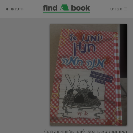
תפריט
חיפוש
תאור תמונה:
שער הספר {יומנו של חנון-מנה חמה}