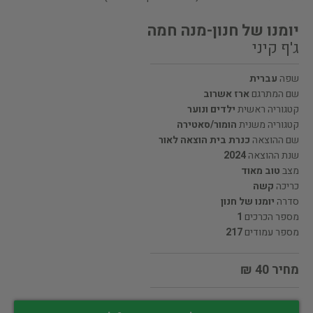
יומנו של חנון-מנה חמה
ג'ף קיני
שפה
עברית
שם המתרגם
ארז אשרוב
קטגוריה ראשית
ילדים ונוער
קטגוריה משנית
הומור/סאטירה
שם ההוצאה
כנרת בית הוצאה לאור
שנת ההוצאה
2024
מצב
טוב מאוד
כריכה
קשה
סדרה
יומנו של חנון
מספר הכרכים
1
מספר עמודים
217
מחיר 40 ₪