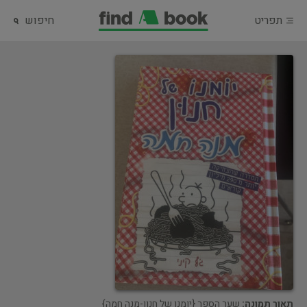
תפריט
חיפוש
תאור תמונה:
שער הספר {יומנו של חנון-מנה חמה}