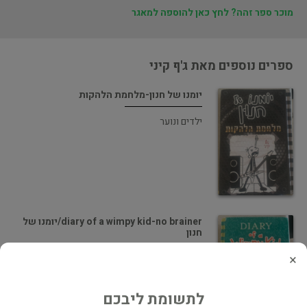
מוכר ספר זהה? לחץ כאן להוספה למאגר
ספרים נוספים מאת ג'ף קיני
יומנו של חנון-מלחמת הלהקות
ילדים ונוער
diary of a wimpy kid-no brainer/יומנו של
חנון
×
ילדים ונוער
לתשומת ליבכם