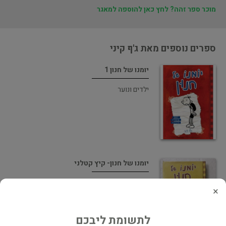
מוכר ספר זהה? לחץ כאן להוספה למאגר
ספרים נוספים מאת ג'ף קיני
יומנו של חנון 1
ילדים ונוער
יומנו של חנון- קיץ קטלני
ילדים ונוער
×
לתשומת ליבכם