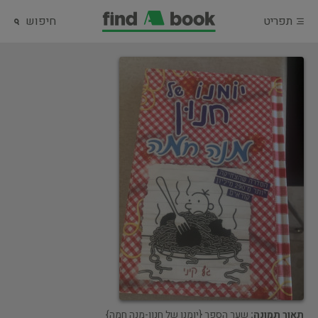
תפריט
חיפוש
תאור תמונה:
שער הספר {יומנו של חנון-מנה חמה}