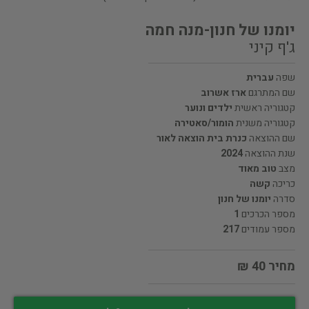
יומנו של חנון-מנה חמה
ג'ף קיני
שפה
עברית
שם המתרגם
ארז אשרוב
קטגוריה ראשית
ילדים ונוער
קטגוריה משנית
הומור/סאטירה
שם ההוצאה
כנרת בית הוצאה לאור
שנת ההוצאה
2024
מצב
טוב מאוד
כריכה
קשה
סדרה
יומנו של חנון
מספר הכרכים
1
מספר עמודים
217
מחיר 40 ₪