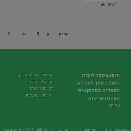
ילדים ונוער
אחרון
5
4
3
חיפוש ספר לקניה
הדסטארט פיינדאבוק
תודה לתומכים
הוספת ספר למכירה
דפי ספר באתר
הספרים המבוקשים
דפי מוכרים באתר
הצהרת נגישות
עזרה
ות הפרטיות
תקנון ותנאי שימוש
זכויות יוצרים
© 2001 -
2026
פיינדאבוק.קו.יל - היד2 של הספרים ה