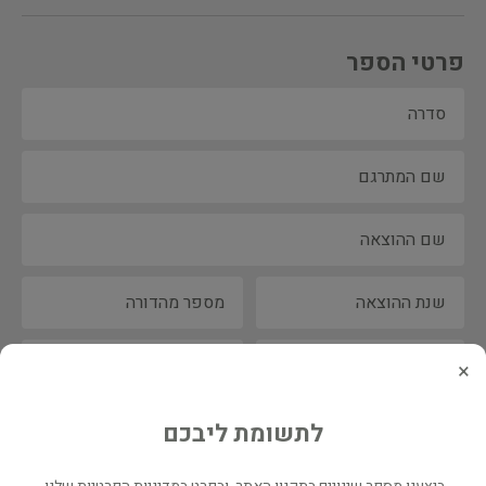
פרטי הספר
×
לתשומת ליבכם