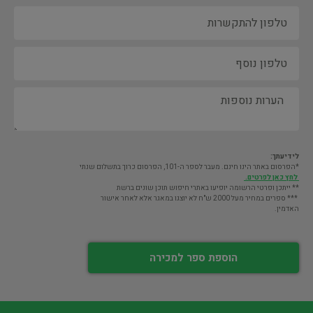
לידיעתך:
*הפרסום באתר הינו חינם. מעבר לספר ה-101, הפרסום כרוך בתשלום שנתי
לחץ כאן לפרטים.
** ייתכן ופרטי הרשומה יופיעו באתרי חיפוש תוכן שונים ברשת
*** ספרים במחיר מעל 2000 ש"ח לא יוצגו במאגר אלא לאחר אישור
האדמין.
הוספת ספר למכירה