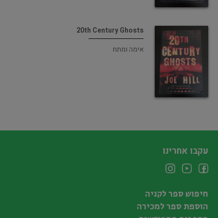
20th Century Ghosts
אימה ומתח
עקבו אחרינו
חיפוש ספר לקניה
הוספת ספר למכירה