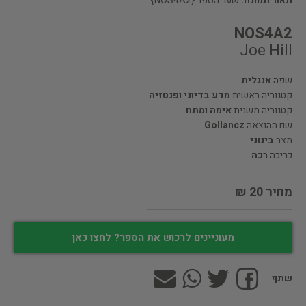
תאור תמונה:
שער הספר {NOS4A2}
NOS4A2
Joe Hill
שפה
אנגלית
קטגוריה ראשית
מדע בדיוני ופנטזיה
קטגוריה משנית
אימה ומתח
שם ההוצאה
Gollancz
מצב
בינוני
כריכה
רכה
מחיר 20 ₪
מעוניינים לרכוש את הספר? לחצו כאן
שתף