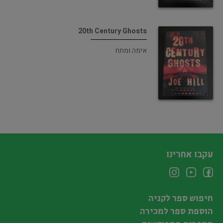
20th Century Ghosts
אימה ומתח
עקבו אחרינו
חיפוש ספר לקניה
הוספת ספר למכירה