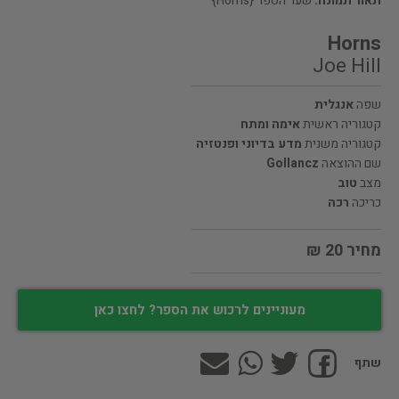
תאור תמונה:
שער הספר {Horns}
Horns
Joe Hill
שפה
אנגלית
קטגוריה ראשית
אימה ומתח
קטגוריה משנית
מדע בדיוני ופנטזיה
שם ההוצאה
Gollancz
מצב
טוב
כריכה
רכה
מחיר 20 ₪
מעוניינים לרכוש את הספר? לחצו כאן
שתף