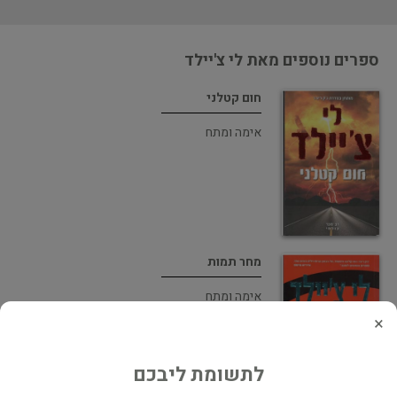
ספרים נוספים מאת לי צ'יילד
חום קטלני
אימה ומתח
מחר תמות
אימה ומתח
×
לתשומת ליבכם