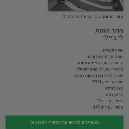
תאור תמונה:
שער הספר {מחר תמות}
מחר תמות
לי צ'יילד
שפה
עברית
שם המתרגם
איה מלמד
קטגוריה ראשית
אימה ומתח
קטגוריה משנית
מתח ופעולה
שם ההוצאה
כנרת זמורה ביתן
שנת ההוצאה
2011
מצב
כחדש
כריכה
רכה
מספר מהדורה
1
מספר עמודים
445
מעוניינים לרכוש את הספר? לחצו כאן