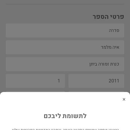
פרטי הספר
×
לתשומת ליבכם