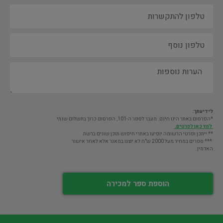
לידיעתך:
*הפרסום באתר הינו חינם. מעבר לספר ה-101, הפרסום כרוך בתשלום שנתי
לחץ כאן לפרטים.
** ייתכן ופרטי הרשומה יופיעו באתרי חיפוש תוכן שונים ברשת
*** ספרים במחיר מעל 2000 ש"ח לא יוצגו במאגר אלא לאחר אישור
האדמין.
הוספת ספר למכירה