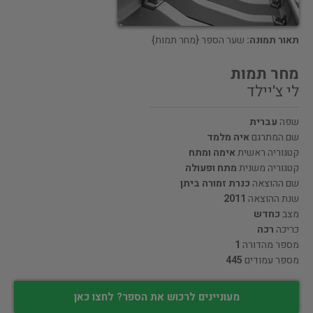
תאור תמונה:
שער הספר {מחר תמות}
מחר תמות
לי צ'יילד
שפה
עברית
שם המתרגם
איה מלמד
קטגוריה ראשית
אימה ומתח
קטגוריה משנית
מתח ופעולה
שם ההוצאה
כנרת זמורה ביתן
שנת ההוצאה
2011
מצב
כחדש
כריכה
רכה
מספר מהדורה
1
מספר עמודים
445
מעוניינים לרכוש את הספר? לחצו כאן