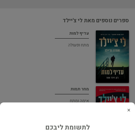
ספרים נוספים מאת לי צ'יילד
עדיף למות
מתח ופעולה
מחר תמות
אימה ומתח
×
לתשומת ליבכם