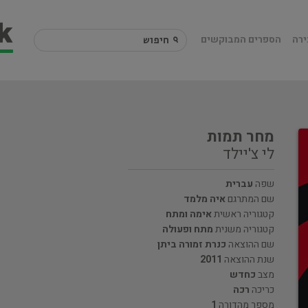
ירה
הספרים המבוקשים
מחר תמות
לי צ'יילד
שפה
עברית
שם המתרגם
איה מלמד
קטגוריה ראשית
אימה ומתח
קטגוריה משנית
מתח ופעולה
שם ההוצאה
כנרת זמורה ביתן
שנת ההוצאה
2011
מצב
כחדש
כריכה
רכה
מספר מהדורה
1