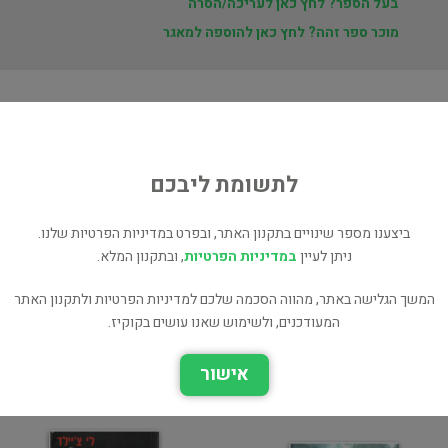
בעל הספר? לחץ כאן לעריכה/הסרה
מוכר ספר זהה? לחץ כאן להוספה למאגר
ת
ד
לתשומת ליבכם
ביצענו מספר שינויים בתקנון האתר, ובפרט במדיניות הפרטיות שלנו.
ניתן לעיין
במדיניות הפרטיות
, ובתקנון המלא.
המשך הגלישה באתר, מהווה הסכמה שלכם למדיניות הפרטיות ולתקנון האתר
המעודכנים, ולשימוש שאנו עושים בקוקיז.
אורח קטלני - (מסדרת
אין מה להפסיד (מסדרת
הרפתקאות ג׳ק ריצ׳ר)
הרפתקאות ג'ק ריצ'ר)
אישור
מתח ופעולה
אימה ומתח