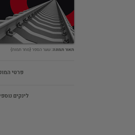
תאור תמונה:
שער הספר {מחר תמות}
פרטי המוכ
לינקים נוספי