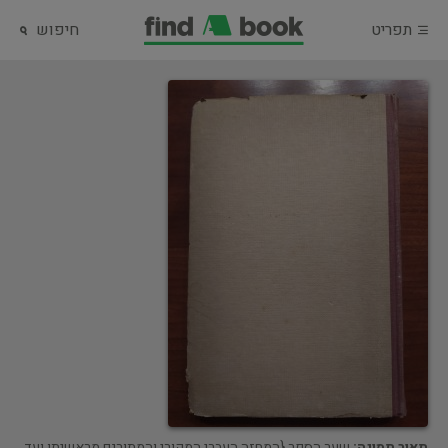
תפריט
חיפוש
תאור תמונה:
שער הספר {המחזה העברי המקורי והמתורגם מראשיתו ועד