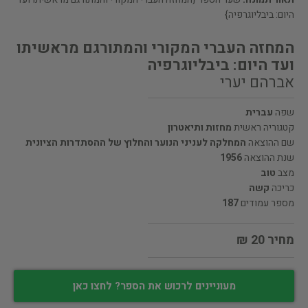
היום: ביבליוגרפיה}
המחזה העברי המקורי והמתורגם מראשיתו
ועד היום: ביבליוגרפיה
אברהם יערי
שפה
עברית
קטגוריה ראשית
מחזות ותיאטרון
שם ההוצאה
המחלקה לעניני הנוער והחלוץ של ההסתדרות הציונית
שנת ההוצאה
1956
מצב
טוב
כריכה
קשה
מספר עמודים
187
מחיר 20 ₪
מעוניינים לרכוש את הספר? לחצו כאן