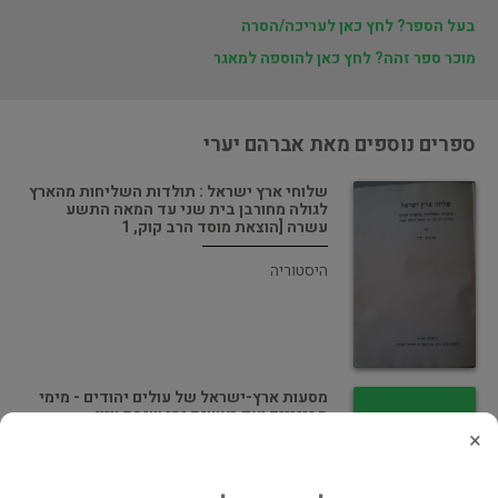
בעל הספר? לחץ כאן לעריכה/הסרה
מוכר ספר זהה? לחץ כאן להוספה למאגר
ספרים נוספים מאת אברהם יערי
שלוחי ארץ ישראל : תולדות השליחות מהארץ
לגולה מחורבן בית שני עד המאה התשע
עשרה [הוצאת מוסד הרב קוק, 1
היסטוריה
מסעות ארץ-ישראל של עולים יהודים - מימי
הבינייים ועד ראשית ימי שיבת ציון
×
רשמי מסע