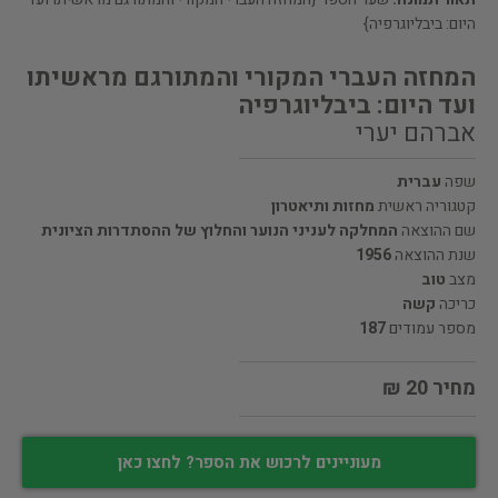
היום: ביבליוגרפיה}
המחזה העברי המקורי והמתורגם מראשיתו
ועד היום: ביבליוגרפיה
אברהם יערי
שפה
עברית
קטגוריה ראשית
מחזות ותיאטרון
שם ההוצאה
המחלקה לעניני הנוער והחלוץ של ההסתדרות הציונית
שנת ההוצאה
1956
מצב
טוב
כריכה
קשה
מספר עמודים
187
מחיר 20 ₪
מעוניינים לרכוש את הספר? לחצו כאן