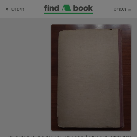
תפריט
חיפוש
תאור תמונה:
שער הספר {המחזה העברי המקורי והמתורגם מראשיתו ועד