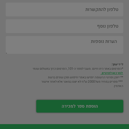
לידיעתך:
*הפרסום באתר הינו חינם. מעבר לספר ה-101, הפרסום כרוך בתשלום שנתי
לחץ כאן לפרטים.
** ייתכן ופרטי הרשומה יופיעו באתרי חיפוש תוכן שונים ברשת
*** ספרים במחיר מעל 2000 ש"ח לא יוצגו במאגר אלא לאחר אישור
האדמין.
הוספת ספר למכירה