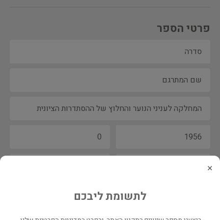
פרטי הספר
×
לתשומת ליבכם