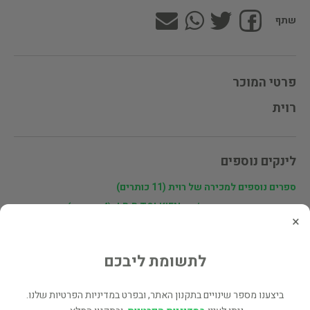
שתף
פרטי המוכר
רוית
לינקים נוספים
ספרים נוספים למכירה של רוית (11 כותרים)
עוד ספרים מאותו מחבר/ת - J.R.R TOLKIEN (4 כותרים)
×
כל הספרים בקטגוריית ספרות מקור (11,318 כותרים)
לתשומת ליבכם
בעל הספר? לחץ כאן לעריכה/הסרה
מוכר ספר זהה? לחץ כאן להוספה למאגר
ביצענו מספר שינויים בתקנון האתר, ובפרט במדיניות הפרטיות שלנו.