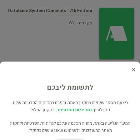
Database System Concepts : 7th Edition
אקדמיה כללי
×
Database System Concepts 4th Edition
מחשבים ואינטרנט
לתשומת ליבכם
ביצענו מספר שינויים בתקנון האתר, ובפרט במדיניות הפרטיות שלנו.
ניתן לעיין
במדיניות הפרטיות
, ובתקנון המלא.
המשך הגלישה באתר, מהווה הסכמה שלכם למדיניות הפרטיות ולתקנון
Database System Concepts (ספר + מדריך
האתר המעודכנים, ולשימוש שאנו עושים בקוקיז.
למידה)