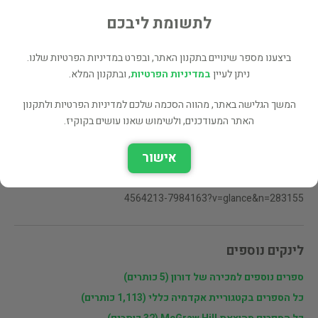
לתשומת ליבכם
שתף
ביצענו מספר שינויים בתקנון האתר, ובפרט במדיניות הפרטיות שלנו.
ניתן לעיין
במדיניות הפרטיות
, ובתקנון המלא.
פרטי המוכר
המשך הגלישה באתר, מהווה הסכמה שלכם למדיניות הפרטיות ולתקנון
האתר המעודכנים, ולשימוש שאנו עושים בקוקיז.
דורון
הספר חדש לגמרי (לא היה בשימוש) מכסה היטב כל מה שקשור במסדי
אישור
נתונים (SQL, OLAP, ...). פרטים נוספים ב-
http://www.amazon.com/gp/product/0072554819/102-
4564213-7984163?v=glance&n=283155
לינקים נוספים
ספרים נוספים למכירה של דורון (5 כותרים)
כל הספרים בקטגוריית אקדמיה כללי (1,113 כותרים)