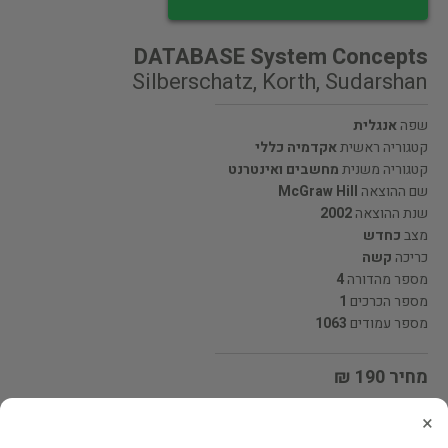
DATABASE System Concepts
Silberschatz, Korth, Sudarshan
שפה
אנגלית
קטגוריה ראשית
אקדמיה כללי
קטגוריה משנית
מחשבים ואינטרנט
שם ההוצאה
McGraw Hill
שנת ההוצאה
2002
מצב
כחדש
כריכה
קשה
מספר מהדורה
4
מספר הכרכים
1
מספר עמודים
1063
מחיר 190 ₪
×
מעוניינים לרכוש את הספר? לחצו כאן