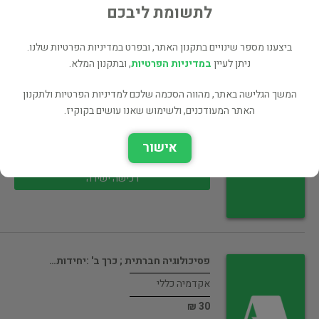
30 ₪
לתשומת ליבכם
רכישה ישירה
ביצענו מספר שינויים בתקנון האתר, ובפרט במדיניות הפרטיות שלנו.
ניתן לעיין
במדיניות הפרטיות
, ובתקנון המלא.
המשך הגלישה באתר, מהווה הסכמה שלכם למדיניות הפרטיות ולתקנון
התפתחות הילד : טבעה ומהלכה, כרך…
האתר המעודכנים, ולשימוש שאנו עושים בקוקיז.
אקדמיה כללי
אישור
45 ₪
רכישה ישירה
פסיכולוגיה חברתית ; כרך ב' :יחידות…
אקדמיה כללי
30 ₪