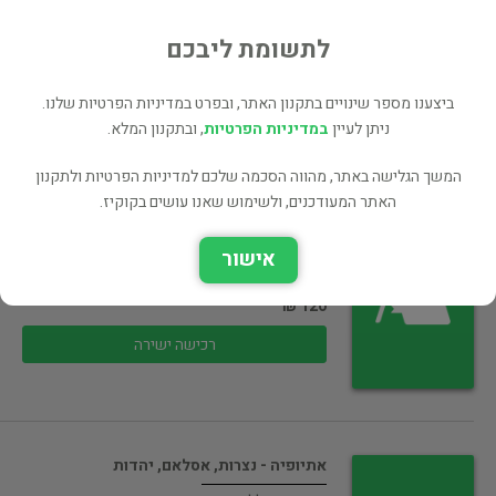
אקדמיה כללי
לתשומת ליבכם
95 ₪
רכישה ישירה
ביצענו מספר שינויים בתקנון האתר, ובפרט במדיניות הפרטיות שלנו.
ניתן לעיין
במדיניות הפרטיות
, ובתקנון המלא.
המשך הגלישה באתר, מהווה הסכמה שלכם למדיניות הפרטיות ולתקנון
האתר המעודכנים, ולשימוש שאנו עושים בקוקיז.
חשבון אינפיניטסימלי 1 [3 כרכים,
האוניברסיטה…
אישור
אקדמיה כללי
120 ₪
רכישה ישירה
אתיופיה - נצרות, אסלאם, יהדות