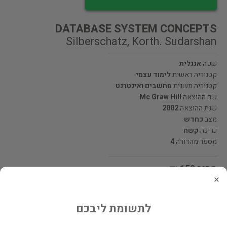
DATABASE SYSTEM CONCEPTS
Silberschatz, Korth. Sudarshan
שפה
אנגלית
קטגוריה ראשית
לימוד עצמי
קטגוריה משנית
מחשבים ואינטרנט
שם ההוצאה
Mc Graw Hill
שנת ההוצאה
2002
מצב
כחדש
כריכה
קשה
מספר מהדורה
4
מחיר 150 ₪
×
מעוניינים לרכוש את הספר? לחצו כאן
לתשומת ליבכם