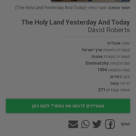
תאור תמונה:
שער הספר {The Holy Land Yesterday And Today}
The Holy Land Yesterday And Today
David Roberts
שפה
אנגלית
קטגוריה ראשית
ארץ ישראל
קטגוריה משנית
אמנות
שם ההוצאה
Steimatzky
שנת ההוצאה
1994
מצב
כחדש
כריכה
קשה
מספר עמודים
271
מעוניינים לרכוש את הספר? לחצו כאן
שתף