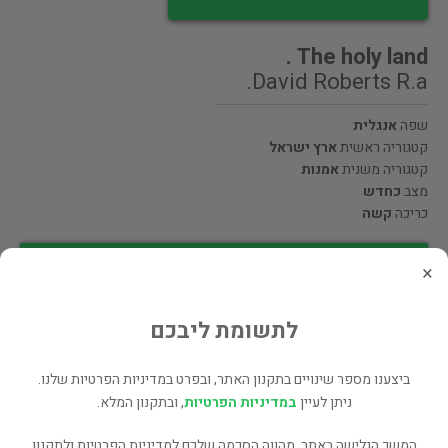
The holy land .
David Roberts R.a.
שפה
אנגלית
קטגוריה ראשית
ארץ ישראל
קטגוריה משנית
אמנות
מצב
כחדש
כריכה
קשה
מעוניינים לרכוש את הספר? לחצו כאן
×
לתשומת ליבכם
שתף
ביצענו מספר שינויים בתקנון האתר, ובפרט במדיניות הפרטיות שלנו.
ניתן לעיין
במדיניות הפרטיות
, ובתקנון המלא.
פרטי המוכר
המשך הגלישה באתר, מהווה הסכמה שלכם למדיניות הפרטיות ולתקנון