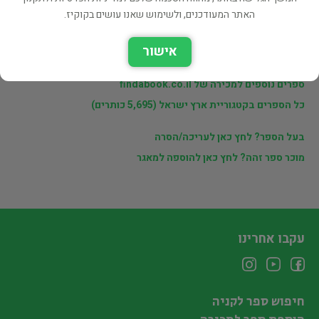
מוכרי findabook.co.il
האתר המעודכנים, ולשימוש שאנו עושים בקוקיז.
אישור
לינקים נוספים
ספרים נוספים למכירה של findabook.co.il
כל הספרים בקטגוריית ארץ ישראל (5,695 כותרים)
בעל הספר? לחץ כאן לעריכה/הסרה
מוכר ספר זהה? לחץ כאן להוספה למאגר
עקבו אחרינו
חיפוש ספר לקניה