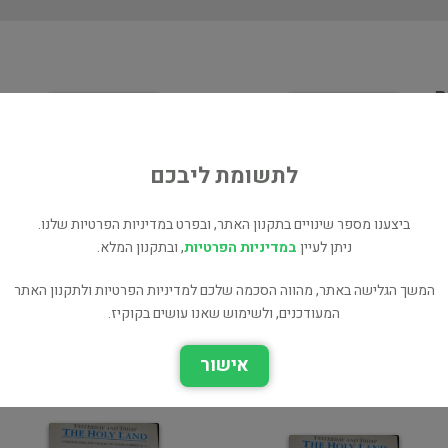
ת
D
לתשומת ליבכם
ביצענו מספר שינויים בתקנון האתר, ובפרט במדיניות הפרטיות שלנו.
ניתן לעיין
במדיניות הפרטיות
, ובתקנון המלא.
The holy land
The Holy Land, part 1 :
המשך הגלישה באתר, מהווה הסכמה שלכם למדיניות הפרטיות ולתקנון האתר
היסטוריה
Jerusalem
המעודכנים, ולשימוש שאנו עושים בקוקיז.
אמנות
אישור