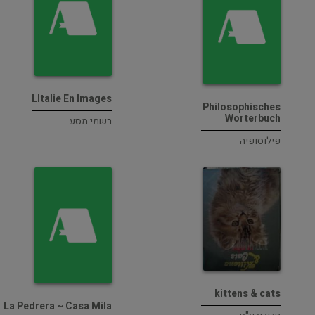
LItalie En Images
Philosophisches
Worterbuch
רשמי מסע
פילוסופיה
kittens & cats
La Pedrera ~ Casa Mila