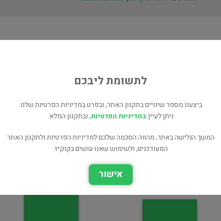
ת
U
לתשומת ליבכם
ביצענו מספר שינויים בתקנון האתר, ובפרט במדיניות הפרטיות שלנו.
ניתן לעיין
במדיניות הפרטיות
, ובתקנון המלא.
המשך הגלישה באתר, מהווה הסכמה שלכם למדיניות הפרטיות ולתקנון האתר
המעודכנים, ולשימוש שאנו עושים בקוקיז.
Angkor
Reading For Toefl
Workbook
רשמי מסע
אישור
בלשנות ושפות