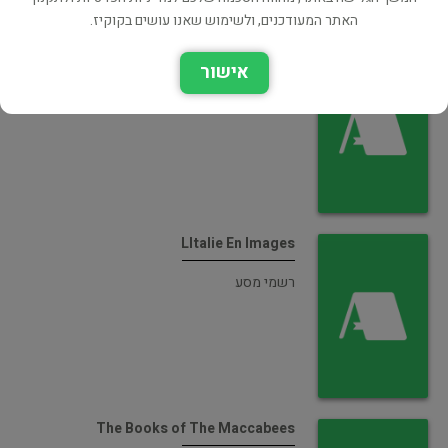
האתר המעודכנים, ולשימוש שאנו עושים בקוקיז.
Philosophisches Worterbuch
אישור
פילוסופיה
LItalie En Images
רשמי מסע
The Books of The Maccabees