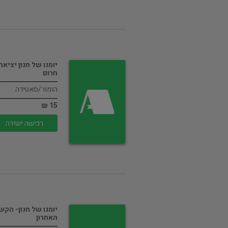
יומנו של חנון יציאת
חרום
הומור/סאטירה
15 ₪
רכישה ישירה
יומנו של חנון- הקש
האחרון