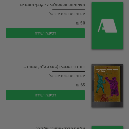
משיחיות ואכסטולוגיה - קובץ מאמרים
יהדות ומחשבת ישראל
50 ₪
רכישה ישירה
דור דור ומנהגיו (במצב ט"מ, המחיר…
יהדות ומחשבת ישראל
65 ₪
רכישה ישירה
על אם הדרך -סיפורו של קבר…