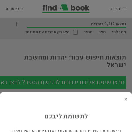
תפריט
חיפוש
נמצאו 9,212 כותרים
מיון לפי
מצב
מחיר
הצג רק ספרים עם תמונות
תוצאות חיפוש עבור: יהדות ומחשבת
ישראל
תרצו שיפנו אליכם ישירות לרכישת הספר? לחצו כאן
×
512
511
510
509
508
ראשון
לתשומת ליבכם
ביצענו מספר שינויים בתקנון האתר, ובפרט במדיניות הפרטיות שלנו.