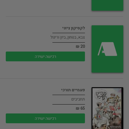
לקסיקון ציוני
צבא, בטחון, ביון וריגול
20 ₪
רכישה ישירה
פעמיים תורכי
תחביבים
65 ₪
רכישה ישירה