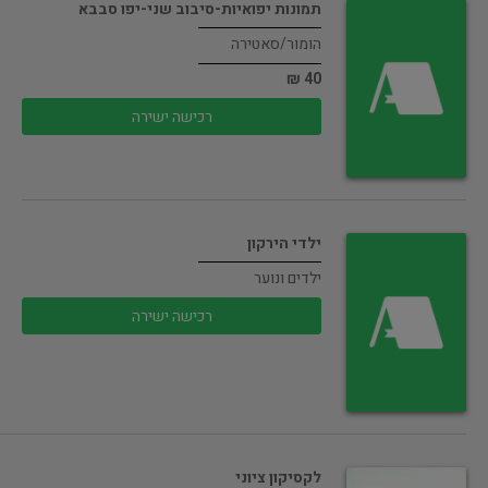
תמונות יפואיות-סיבוב שני-יפו סבבא
הומור/סאטירה
40 ₪
רכישה ישירה
ילדי הירקון
ילדים ונוער
רכישה ישירה
לקסיקון ציוני