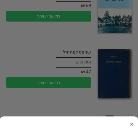
69 ₪
רכישה ישירה
שחמט למתחיל
משחקים
47 ₪
רכישה ישירה
מראה כהן - אלבום הראי''ה קוק…
×
ביוגרפיות