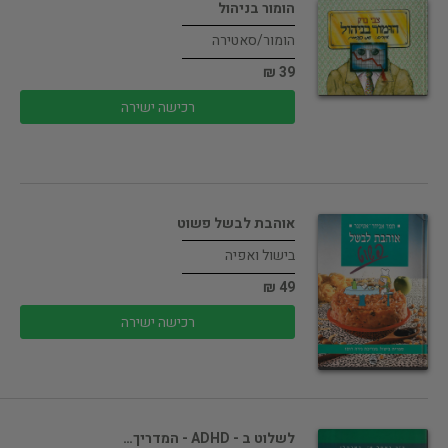
הומור בניהול
הומור/סאטירה
39 ₪
רכישה ישירה
אוהבת לבשל פשוט
בישול ואפיה
49 ₪
רכישה ישירה
לשלוט ב - ADHD - המדריך…