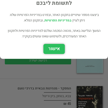
69 ₪
לתשומת ליבכם
רכישה ישירה
ביצענו מספר שינויים בתקנון האתר, ובפרט במדיניות הפרטיות שלנו.
ניתן לעיין
במדיניות הפרטיות
, ובתקנון המלא.
המשך הגלישה באתר, מהווה הסכמה שלכם למדיניות הפרטיות ולתקנון
האתר המעודכנים, ולשימוש שאנו עושים בקוקיז.
אגדות מארץ עוד יותר רחוקה
ילדים ונוער
אישור
79 ₪
רכישה ישירה
המפקד - מנהיגות צבאית בדרכי נועם
צבא, בטחון, ביון וריגול
45 ₪