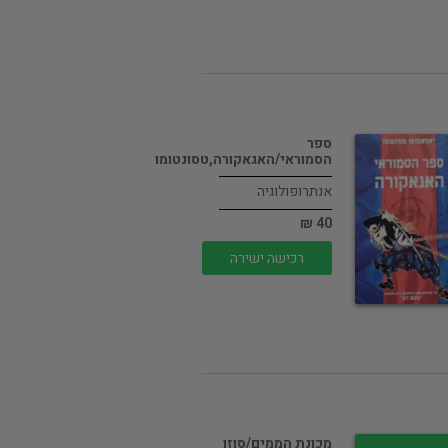
ספר
הסמוראי/האגאקורה,טסונטומו
אנתרופולוגיה
40 ₪
רכישה ישירה
מכונת הממים/סוזן