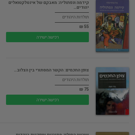
קידמה ונפתוליה: מאבקם של אינטלקטואלים
יהודים…
תולדות היהודים
55 ₪
רכישה ישירה
צופן החכמים: הקשר המסתורי בין הצלוב…
תולדות היהודים
75 ₪
רכישה ישירה
שורשי החילון: מתירנות וספקנות ביהדות