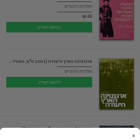
תולדות היהודים
65 ₪
רכישה ישירה
ארגנטינה הארץ היעודה (במצב ט"מ, המחיר…
תולדות היהודים
רכישה ישירה
ספר הפלשים (במצב ט"מ, המחיר כולל…
×
תולדות היהודים