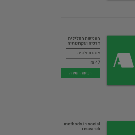
הענישה הפלילית
דרכיה ועקרונותיה
אנתרופולוגיה
47 ₪
רכישה ישירה
methods in social
research